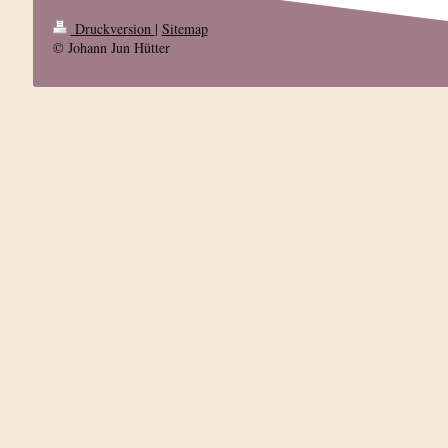
Druckversion
|
Sitemap
© Johann Jun Hütter