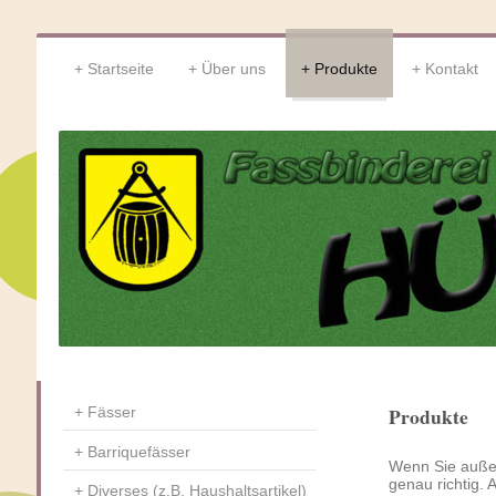
Startseite
Über uns
Produkte
Kontakt
Produkte
Fässer
Barriquefässer
Wenn Sie außer
genau richtig.
Diverses (z.B. Haushaltsartikel)